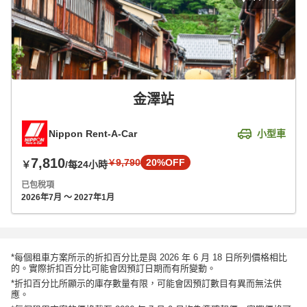
金澤站
Nippon Rent-A-Car
小型車
7,810
9,790
20%OFF
￥
￥
/每24小時
已包稅項
2026年7月 ～ 2027年1月
*每個租車方案所示的折扣百分比是與 2026 年 6 月 18 日所列價格相比
的。實際折扣百分比可能會因預訂日期而有所變動。
*折扣百分比所顯示的庫存數量有限，可能會因預訂數目有異而無法供
應。