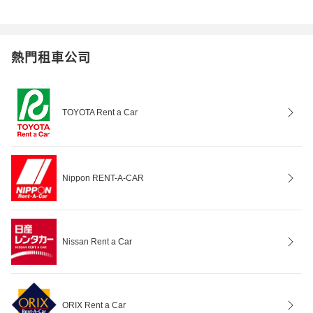
熱門租車公司
TOYOTA Rent a Car
Nippon RENT-A-CAR
Nissan Rent a Car
ORIX Rent a Car