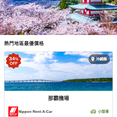
熱門地區最優價格
34
%
沖繩縣
OFF
那霸機場
Nippon Rent-A-Car
小型車