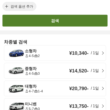
검색 옵션 추가
검색
차종별 검색
소형차
¥10,340
-
/
1일
4-5
2
중형차
¥14,520
-
/
1일
4-5
3
대형차
¥20,790
-
/
1일
4-7
1-4
미니밴
¥13,750
-
/
1일
5-7
3