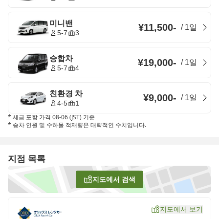
미니밴
¥11,500
-
/
1일
5-7
3
승합차
¥19,000
-
/
1일
5-7
4
친환경 차
¥9,000
-
/
1일
4-5
1
*
세금 포함 가격 08-06 (JST) 기준
*
승차 인원 및 수하물 적재량은 대략적인 수치입니다.
지점 목록
지도에서 검색
지도에서 보기