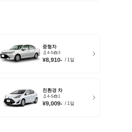
중형차
4-5
3
¥8,910
-
/
1일
친환경 차
4-5
1
¥9,009
-
/
1일