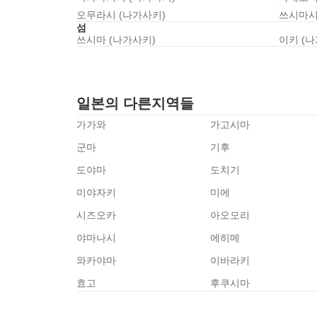
오무라시 (나가사키)
쓰시마시
섬
쓰시마 (나가사키)
이키 (
일본의 다른지역들
가가와
가고시마
군마
기후
도야마
도치기
미야자키
미에
시즈오카
아오모리
야마나시
에히메
와카야마
이바라키
효고
후쿠시마