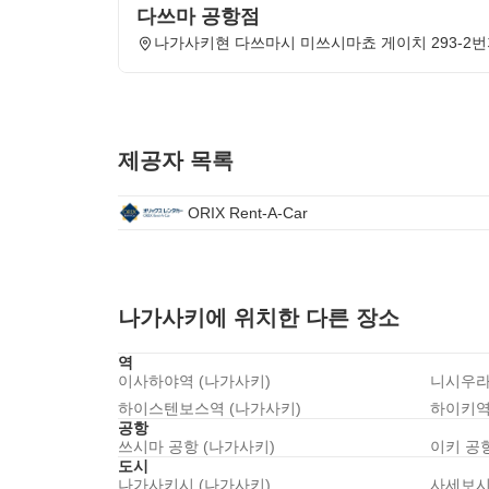
다쓰마 공항점
나가사키현 다쓰마시 미쓰시마쵸 게이치 293-2
제공자 목록
ORIX Rent-A-Car
나가사키에 위치한 다른 장소
역
이사하야역 (나가사키)
니시우라
하이스텐보스역 (나가사키)
하이키역
공항
쓰시마 공항 (나가사키)
이키 공
도시
나가사키시 (나가사키)
사세보시