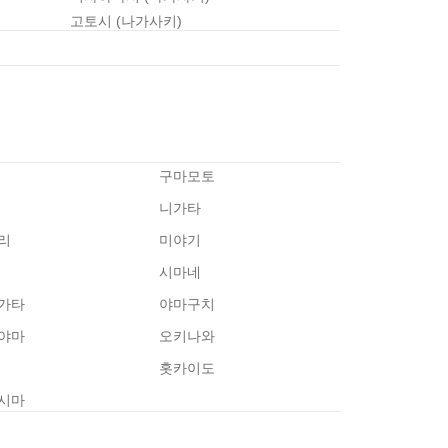
고토시 (나가사키)
구마모토
니가타
리
미야기
시마네
가타
야마구치
야마
오키나와
홋카이도
시마