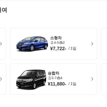
대여
소형차
4-5
2
¥7,722
-
/
1일
승합차
5-7
4
¥11,880
-
/
1일