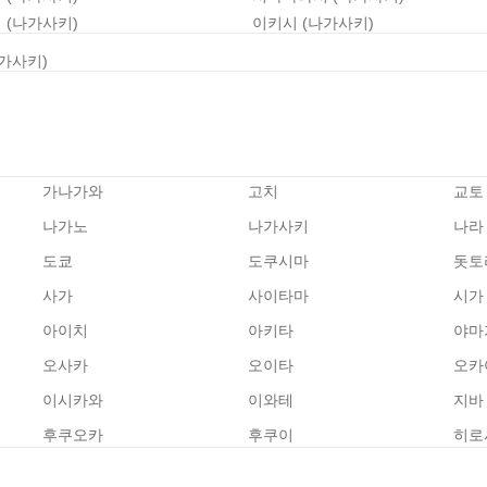
 (나가사키)
이키시 (나가사키)
나가사키)
가나가와
고치
교토
나가노
나가사키
나라
도쿄
도쿠시마
돗토
사가
사이타마
시가
아이치
아키타
야마
오사카
오이타
오카
이시카와
이와테
지바
후쿠오카
후쿠이
히로