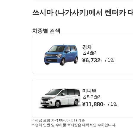
쓰시마 (나가사키)에서 렌터카 
차종별 검색
경차
4
2
¥6,732
-
/
1일
미니밴
5-7
3
¥11,880
-
/
1일
*
세금 포함 가격 08-08 (JST) 기준
*
승차 인원 및 수하물 적재량은 대략적인 수치입니다.