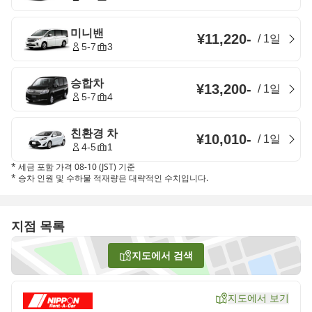
미니밴
¥11,220
-
/
1일
5-7
3
승합차
¥13,200
-
/
1일
5-7
4
친환경 차
¥10,010
-
/
1일
4-5
1
*
세금 포함 가격 08-10 (JST) 기준
*
승차 인원 및 수하물 적재량은 대략적인 수치입니다.
지점 목록
지도에서 검색
지도에서 보기