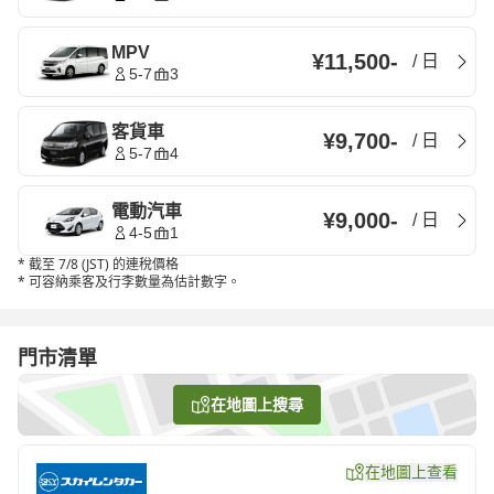
MPV
¥11,500
-
/
日
5-7
3
客貨車
¥9,700
-
/
日
5-7
4
電動汽車
¥9,000
-
/
日
4-5
1
*
截至 7/8 (JST) 的連稅價格
*
可容納乘客及行李數量為估計數字。
門市清單
在地圖上搜尋
在地圖上查看