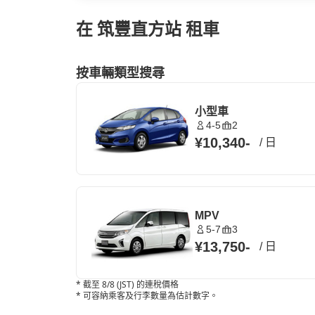
在 筑豐直方站 租車
按車輛類型搜尋
小型車
4-5
2
¥10,340
-
/
日
MPV
5-7
3
¥13,750
-
/
日
*
截至 8/8 (JST) 的連稅價格
*
可容納乘客及行李數量為估計數字。