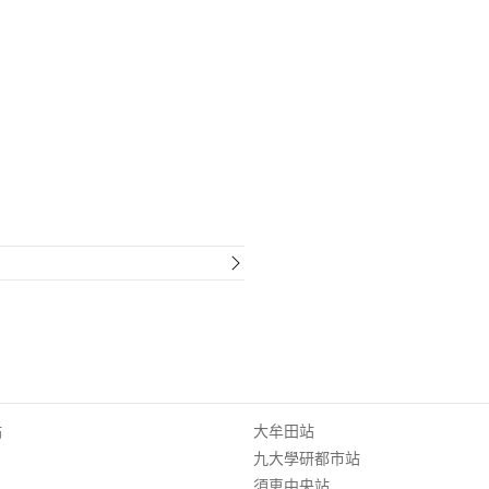
站
大牟田站
九大學研都市站
須恵中央站