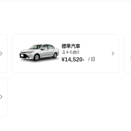
標準汽車
4-5
3
¥14,520
-
/
日