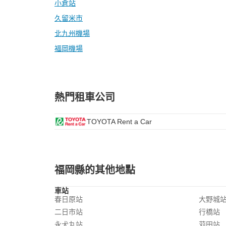
小倉站
久留米市
北九州機場
福岡機場
熱門租車公司
TOYOTA Rent a Car
福岡縣的其他地點
車站
春日原站
大野城
二日市站
行橋站
永犬丸站
苅田站