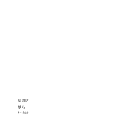
福間站
紫站
姪濱站