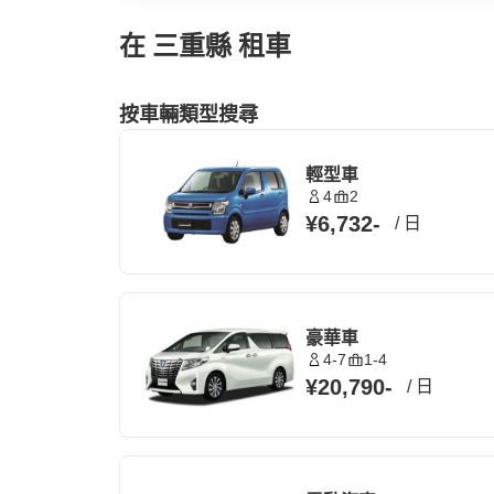
在 三重縣 租車
按車輛類型搜尋
輕型車
4
2
¥6,732
-
/
日
豪華車
4-7
1-4
¥20,790
-
/
日