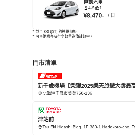
電動汽車
4-5
1
¥8,470
-
/
日
*
截至 8/8 (JST) 的連稅價格
*
可容納乘客及行李數量為估計數字。
門市清單
新千歲機場【榮獲2025樂天旅遊大獎最
北海道千歲市美美758-136
津站前
Tsu Eki Higashi Bldg. 1F 380-1 Hadokoro-cho, T