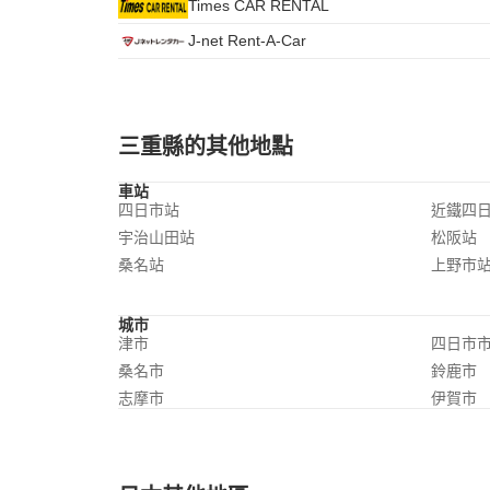
Times CAR RENTAL
J-net Rent-A-Car
三重縣的其他地點
車站
四日市站
近鐵四
宇治山田站
松阪站
桑名站
上野市
城市
津市
四日市
桑名市
鈴鹿市
志摩市
伊賀市