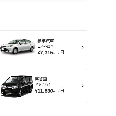
標準汽車
4-5
3
¥7,315
-
/
日
客貨車
5-7
4
¥11,880
-
/
日