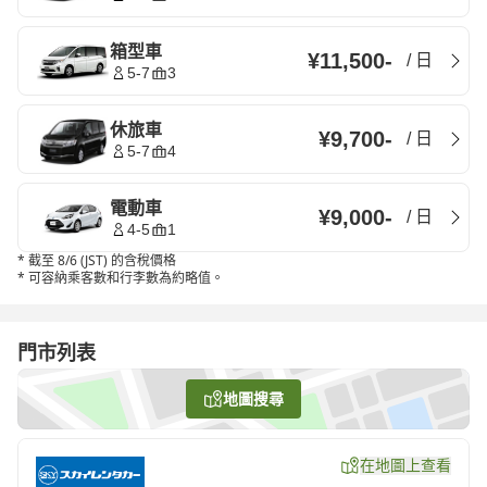
箱型車
¥11,500
-
/
日
5-7
3
休旅車
¥9,700
-
/
日
5-7
4
電動車
¥9,000
-
/
日
4-5
1
*
截至 8/6 (JST) 的含稅價格
*
可容納乘客數和行李數為約略值。
門市列表
地圖搜尋
在地圖上查看