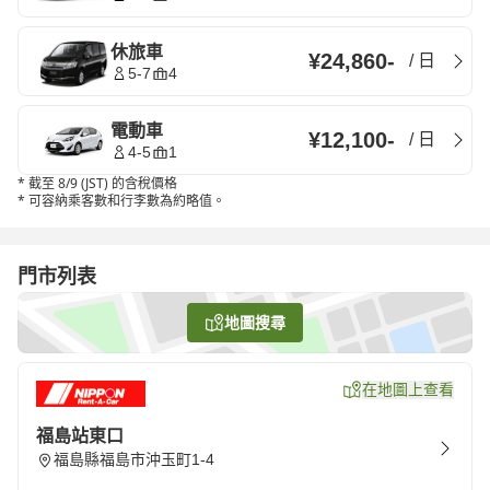
休旅車
¥24,860
-
/
日
5-7
4
電動車
¥12,100
-
/
日
4-5
1
*
截至 8/9 (JST) 的含稅價格
*
可容納乘客數和行李數為約略值。
門市列表
地圖搜尋
在地圖上查看
福島站東口
福島縣福島市沖玉町1-4