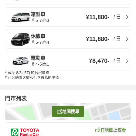
箱型車
¥11,880
-
/
日
5-7
3
休旅車
¥11,880
-
/
日
5-7
4
電動車
¥8,470
-
/
日
4-5
1
*
截至 8/8 (JST) 的含稅價格
*
可容納乘客數和行李數為約略值。
門市列表
地圖搜尋
在地圖上查看