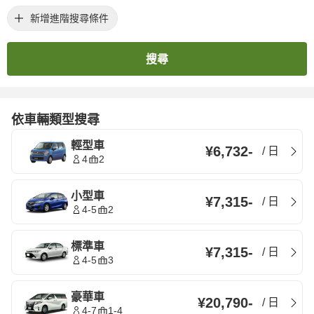
新增進階搜尋條件
搜尋
依車輛類型搜尋
輕型車
¥6,732
-
/
日
4
2
小型車
¥7,315
-
/
日
4-5
2
標準車
¥7,315
-
/
日
4-5
3
豪華車
¥20,790
-
/
日
4-7
1-4