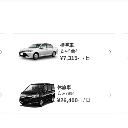
標準車
4-5
3
¥7,315
-
/
日
休旅車
5-7
4
¥26,400
-
/
日