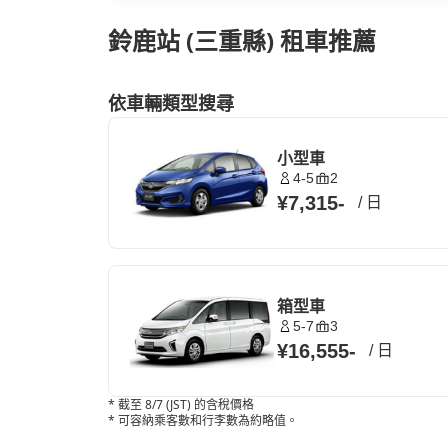
鈴鹿站 (三重縣) 租車推薦
依車輛類型搜尋
小型車
4-5
2
¥7,315
-
/
日
箱型車
5-7
3
¥16,555
-
/
日
*
截至 8/7 (JST) 的含稅價格
*
可容納乘客數和行李數為約略值。