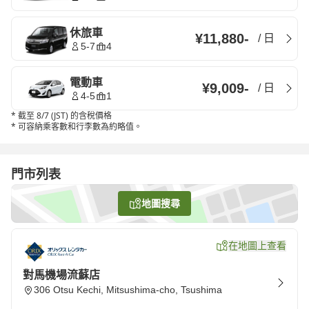
休旅車
¥11,880
-
/
日
5-7
4
電動車
¥9,009
-
/
日
4-5
1
*
截至 8/7 (JST) 的含稅價格
*
可容納乘客數和行李數為約略值。
門市列表
地圖搜尋
在地圖上查看
對馬機場流蘇店
306 Otsu Kechi, Mitsushima-cho, Tsushima