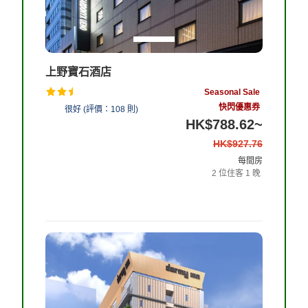
上野寶石酒店
Seasonal Sale
快閃優惠券
4.2
很好
(
評價：
108
則
)
HK$788.62
~
HK$927.76
14%
OFF
每間房
2
位住客
1
晚
查看客房和住宿計劃