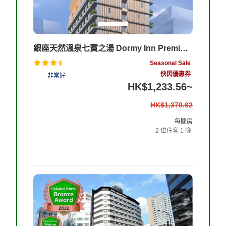
銀座天然溫泉七寶之湯 Dormy Inn Premium 酒店
Seasonal Sale
快閃優惠券
4.5
非常好
HK$1,233.56
~
9%
HK$1,370.62
OFF
每間房
2
位住客
1
晚
查看客房和住宿計劃