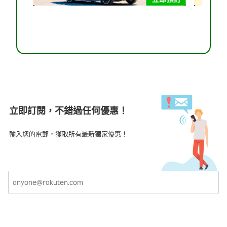
之前退房的預訂。
7. 25% OFF SUPER SALE 優惠券數量有限，先到先得，適用於指定
住宿，最高折扣額為 20,000 日元，可與 SUPER SALE 價格方案折
扣一併使用。每位用戶僅限使用一 (1) 次。適用於 2027 年 5 月 31 日
或之前退房的預訂。
8. 三 (3) 張 SUPER SALE 優惠券恕不可以任何組合方式同時使用。
9. 就預訂過程中可能出現任何不可預見的問題，包括但不限於網站
／用戶流量太大、連接問題、登入問題、預訂確認問題等，
Rakuten Travel 概不負責 。
10. 優惠券兌換及價格方案折扣的總數有限。就預訂過程中遇到的任
何突發情況，包括但不限於網站流量／用戶高峰問題、連接問題、
立即訂閱，不錯過任何優惠！
登入問題，以及可能妨礙預訂所需住宿／客房類型／套餐的其他問
題，Rakuten Travel 概不承擔任何責任。
輸入您的電郵，獲取所有最新獨家優惠！
11. 價格或會因日期、入住期間、所選住宿、客房供應等而有所不
同，顯示的價格隨時可能更改。請於預訂時確認最新價格。
12. 各項優惠只適用於指定住宿的合資格預訂，用戶無法於此推廣活
動以外的住宿套用優惠。詳情請查閱各住宿。
13. 此推廣活動可能在未有通知的情況下終止或修改。
14. 推廣期間可能在未有通知的情況下縮短或延長。
15. 若有任何爭議，Rakuten Travel 對最終決定保留唯一約束權。
訂閱
16. 在法律允許的範圍內，對於因上述推廣終止或修改及／或上述推
廣期間縮短或延長而直接或間接產生的任何後果，Rakuten Travel