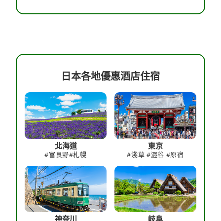
日本各地優惠酒店住宿
北海道
東京
#富良野#札幌
#淺草 #澀谷 #原宿
神奈川
岐阜