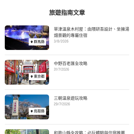
概不承擔任何責任。
旅遊指南文章
17. 就本推廣活動已提交或 Rakuten Travel 及／或其關聯公司和合作
夥伴因本活動所知的所有資料（包括個人資料），僅會根據
Rakuten Travel 的私隱政策
Image
草津溫泉木村屋：由隈研吾設計、坐擁湯
(https://travel.rakuten.com/contents/hkg/zh-
畑景觀的專屬住宿
hk/information/terms/privacy/) 使用。
3/8/2026
群馬縣
Image
中野百老匯全攻略
31/7/2026
東京都
Image
三朝温泉遊玩攻略
29/7/2026
鳥取縣
Image
和歌山縣全攻略：必玩體驗與住宿推薦