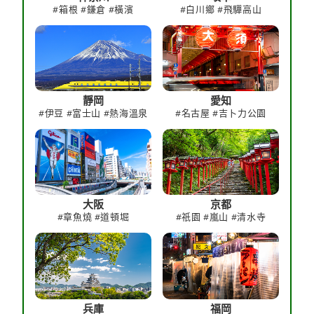
#箱根 #鎌倉 #橫濱
#白川鄉 #飛驒高山
靜岡
愛知
#伊豆 #富士山 #熱海溫泉
#名古屋 #吉卜力公園
大阪
京都
#章魚燒 #道頓堀
#祇園 #嵐山 #清水寺
兵庫
福岡