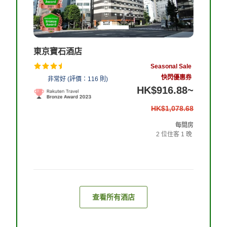
東京寶石酒店
Seasonal Sale
快閃優惠券
4.5
非常好
(
評價：
116
則
)
HK$916.88
~
14%
HK$1,078.68
OFF
每間房
2
位住客
1
晚
查看客房和住宿計劃
查看所有酒店