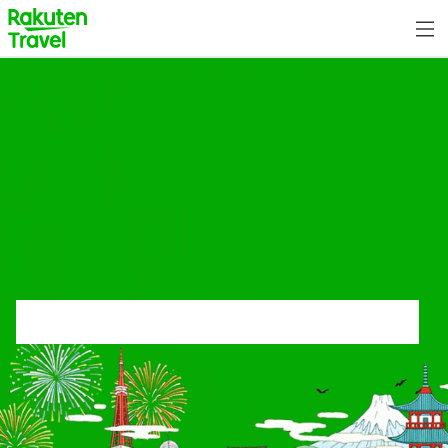
Skip
to
新
top
to
page
main
Image
content
75 折優惠券及更多精選優惠！
優惠期至 6 月 22 日