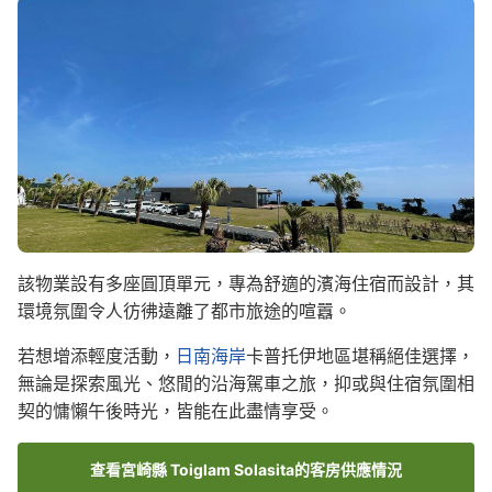
Image
該物業設有多座圓頂單元，專為舒適的濱海住宿而設計，其
環境氛圍令人彷彿遠離了都市旅途的喧囂。
若想增添輕度活動，
日南海岸
卡普托伊地區堪稱絕佳選擇，
無論是探索風光、悠閒的沿海駕車之旅，抑或與住宿氛圍相
契的慵懶午後時光，皆能在此盡情享受。
查看宮崎縣 Toiglam Solasita的客房供應情況