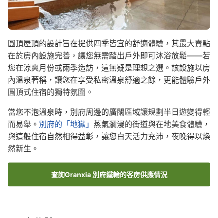
圓頂屋頂的設計旨在提供四季皆宜的舒適體驗，其最大賣點
在於房內設施完善，讓您無需踏出戶外即可沐浴放鬆——若
您在涼爽月份或雨季造訪，這無疑是理想之選。該設施以房
內溫泉著稱，讓您在享受私密溫泉舒適之餘，更能體驗戶外
圓頂式住宿的獨特氛圍。
當您不泡溫泉時，別府周邊的廣闊區域讓規劃半日遊變得輕
而易舉。
別府的「地獄」
蒸氣瀰漫的街道與在地美食體驗，
與這般住宿自然相得益彰，讓您白天活力充沛，夜晚得以煥
然新生。
查詢Granxia 別府鐵輪的客房供應情況