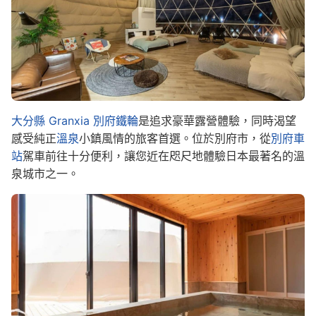
大分縣 Granxia 別府鐵輪
是追求豪華露營體驗，同時渴望
感受純正
溫泉
小鎮風情的旅客首選。位於別府市，從
別府車
站
駕車前往十分便利，讓您近在咫尺地體驗日本最著名的溫
泉城市之一。
Image