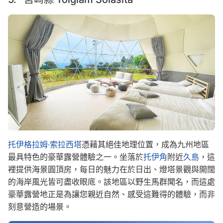
Image
托伊格拉姆·索拉西塔
憑藉其絕佳地理位置，成為九州地區
最具特色的豪華露營體驗之一。坐落於
托伊角
附近
久島
，這
裡提供海景圓頂房，每日的魅力在於日出、燈塔景觀與開闊
的海岸風光皆可盡收眼底。該地區以野生馬群聞名，而這處
豪華露營地正是為讓您親近自然、感受這難得的體驗，而非
刻意營造的場景。