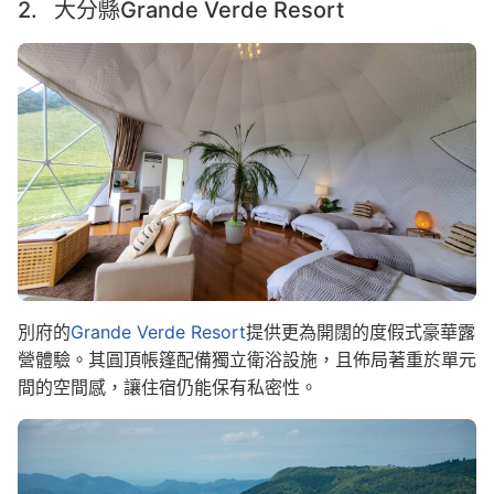
2. 大分縣Grande Verde Resort
Image
別府的
Grande Verde Resort
提供更為開闊的度假式豪華露
營體驗。其圓頂帳篷配備獨立衛浴設施，且佈局著重於單元
間的空間感，讓住宿仍能保有私密性。
Image