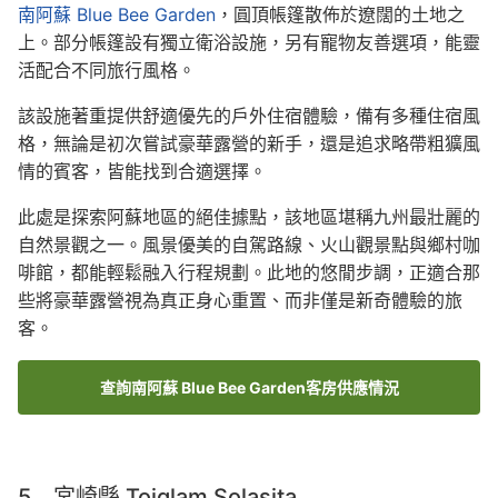
南阿蘇 Blue Bee Garden
，圓頂帳篷散佈於遼闊的土地之
上。部分帳篷設有獨立衛浴設施，另有寵物友善選項，能靈
活配合不同旅行風格。
該設施著重提供舒適優先的戶外住宿體驗，備有多種住宿風
格，無論是初次嘗試豪華露營的新手，還是追求略帶粗獷風
情的賓客，皆能找到合適選擇。
此處是探索阿蘇地區的絕佳據點，該地區堪稱九州最壯麗的
自然景觀之一。風景優美的自駕路線、火山觀景點與鄉村咖
啡館，都能輕鬆融入行程規劃。此地的悠閒步調，正適合那
些將豪華露營視為真正身心重置、而非僅是新奇體驗的旅
客。
查詢南阿蘇 Blue Bee Garden客房供應情況
5. 宮崎縣 Toiglam Solasita