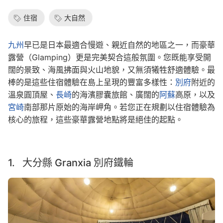
住宿
大自然
九州
早已是日本最適合慢遊、親近自然的地區之一，而豪華
露營（Glamping）更是完美契合這般氛圍。您既能享受開
闊的景致、海風拂面與火山地貌，又無須犧牲舒適體驗。最
棒的是這些住宿體驗在島上呈現的豐富多樣性：
別府
附近的
溫泉圓頂屋、
長崎
的海濱膠囊旅館、廣闊的
阿蘇
高原，以及
宮崎
南部那片原始的海岸岬角。若您正在規劃以住宿體驗為
核心的旅程，這些豪華露營地點將是絕佳的起點。
1. 大分縣 Granxia 別府鐵輪
Image