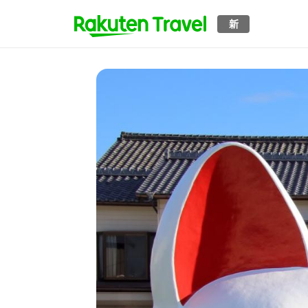
Skip
to
新
main
content
Image