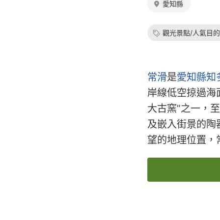
愛知縣
觀光景點/人氣目
常滑
是
愛知縣
知
岸線低空掠過海
大古窯”之一，
及嵌入街景的陶
望的地理位置，