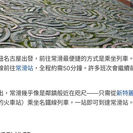
紐名古屋出發，前往常滑最便捷的方式是乘坐列車
線前往
常滑站
，全程約需50分鐘。許多班次會繼續
出，常滑幾乎像是鄰鎮般近在咫尺——只需從
新特
的火車站）乘坐名鐵線列車，一站即可到達常滑站