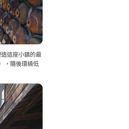
塑造這座小鎮的最
），隨後環繞低