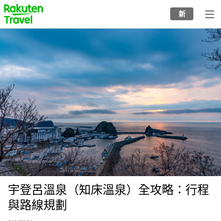
Skip
to
新
top
to
page
main
Image
content
宇登呂溫泉（知床溫泉）全攻略：行程
與路線規劃