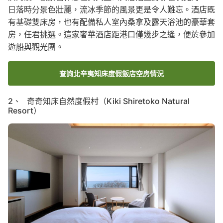
日落時分景色壯麗，流冰季節的風景更是令人難忘。酒店既
有基礎雙床房，也有配備私人室內桑拿及露天浴池的豪華套
房，任君挑選。這家奢華酒店距港口僅幾步之遙，便於參加
遊船與觀光團。
查詢北辛夷知床度假飯店空房情況
2、 奇奇知床自然度假村（Kiki Shiretoko Natural
Resort）
Image