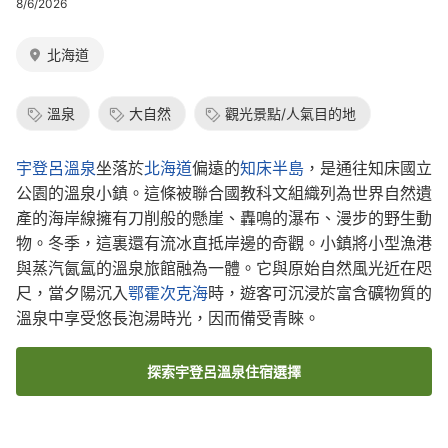
8/6/2026
北海道
溫泉
大自然
觀光景點/人氣目的地
宇登呂溫泉
坐落於
北海道
偏遠的
知床半島
，是通往知床國立
公園的溫泉小鎮。這條被聯合國教科文組織列為世界自然遺
產的海岸線擁有刀削般的懸崖、轟鳴的瀑布、漫步的野生動
物。冬季，這裏還有流冰直抵岸邊的奇觀。小鎮將小型漁港
與蒸汽氤氲的溫泉旅館融為一體。它與原始自然風光近在咫
尺，當夕陽沉入
鄂霍次克海
時，遊客可沉浸於富含礦物質的
溫泉中享受悠長泡湯時光，因而備受青睞。
探索宇登呂溫泉住宿選擇