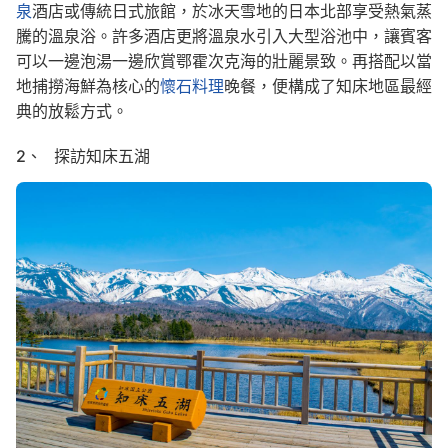
泉
酒店或傳統日式旅館，於冰天雪地的日本北部享受熱氣蒸
騰的溫泉浴。許多酒店更將溫泉水引入大型浴池中，讓賓客
可以一邊泡湯一邊欣賞鄂霍次克海的壯麗景致。再搭配以當
地捕撈海鮮為核心的
懷石料理
晚餐，便構成了知床地區最經
典的放鬆方式。
2、 探訪知床五湖
Image