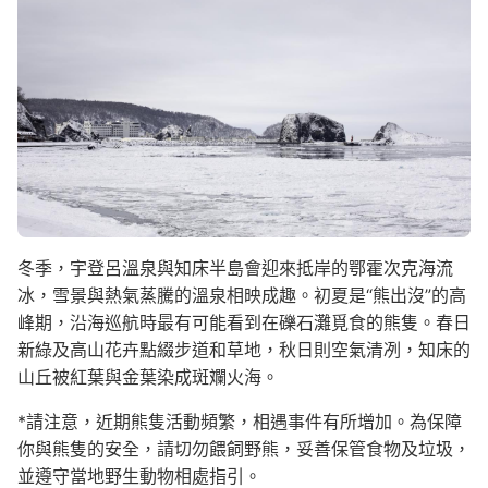
冬季，宇登呂溫泉與知床半島會迎來抵岸的鄂霍次克海流
冰，雪景與熱氣蒸騰的溫泉相映成趣。初夏是“熊出沒”的高
峰期，沿海巡航時最有可能看到在礫石灘覓食的熊隻。春日
新綠及高山花卉點綴步道和草地，秋日則空氣清冽，知床的
山丘被紅葉與金葉染成斑斕火海。
*請注意，近期熊隻活動頻繁，相遇事件有所增加。為保障
你與熊隻的安全，請切勿餵飼野熊，妥善保管食物及垃圾，
並遵守當地野生動物相處指引。