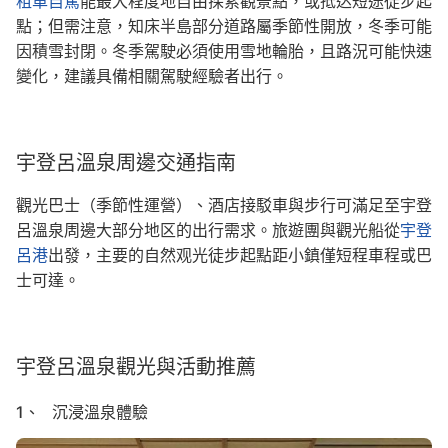
租車自駕
能最大程度地自由探索觀景點，或抵达短途徒步起
點；但需注意，知床半島部分道路屬季節性開放，冬季可能
因積雪封閉。冬季駕駛必須使用雪地輪胎，且路況可能快速
變化，建議具備相關駕駛經驗者出行。
宇登呂溫泉周邊交通指南
觀光巴士（季節性運營）、酒店接駁車與步行可滿足至宇登
呂溫泉周邊大部分地区的出行需求。旅遊團與觀光船從
宇登
呂港
出發，主要的自然观光徒步起點距小鎮僅短程車程或巴
士可達。
宇登呂溫泉觀光與活動推薦
1、 沉浸溫泉體驗