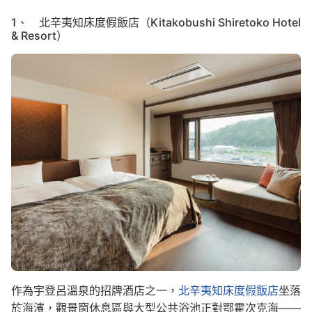
1、 北辛夷知床度假飯店（Kitakobushi Shiretoko Hotel
& Resort）
Image
作為宇登呂溫泉的招牌酒店之一，
北辛夷知床度假飯店
坐落
於海濱，觀景窗休息區與大型公共浴池正對鄂霍次克海——