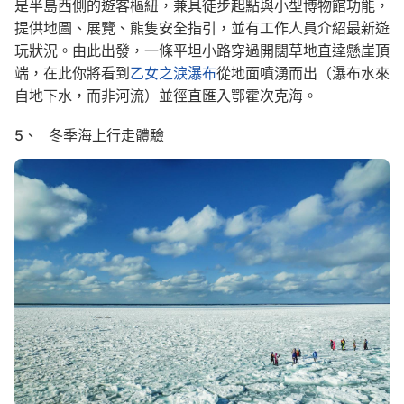
是半島西側的遊客樞紐，兼具徒步起點與小型博物館功能，
提供地圖、展覽、熊隻安全指引，並有工作人員介紹最新遊
玩狀況。由此出發，一條平坦小路穿過開闊草地直達懸崖頂
端，在此你將看到
乙女之淚瀑布
從地面噴湧而出（瀑布水來
自地下水，而非河流）並徑直匯入鄂霍次克海。
5、 冬季海上行走體驗
Image