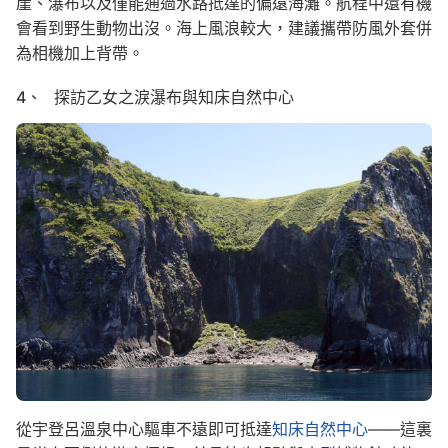
崖、瀑布以及僅能通過水路抵達的偏遠海灘。航程中還有機
會看到野生動物出沒。海上風浪較大，建議攜帶防風外套併
為相機加上背帶。
4、 探訪乙女之淚瀑布與知床自然中心
Image
從宇登呂溫泉中心驅車不遠即可抵達
知床自然中心
——這裏