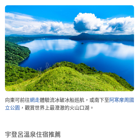
Image
向東可前往
網走
體驗流冰破冰船巡航，或南下至
阿寒摩周國
立公園
，觀賞世界上最澄澈的火山口湖。
宇登呂溫泉住宿推薦