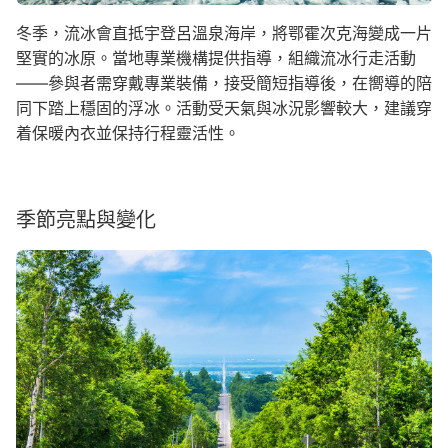
冬季，流冰會直抵宇登呂溫泉海岸，將鄂霍次克海變成一片
堅實的冰原。當地專業機構提供指導，組織流冰行走活動
——參與者需穿戴專業裝備，接受簡短指導後，在嚮導的陪
同下踏上穩固的浮冰。活動受天氣與冰況影響較大，建議穿
着保暖內衣並保持行程靈活性。
季節亮點與變化
Image