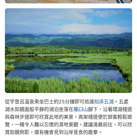
Image
從宇登呂溫泉乘坐巴士約25分鐘即可抵達
知床五湖
。五處
湖水如鏡面般平靜的湖泊坐落在
羅臼山
腳下，沿著環湖棧道
與森林步道即可欣賞此地的美景。高架棧道便於遊客輕鬆遊
覽，一睹令人難以忘懷的濕地景觀。建議清晨前往，可以欣
賞如鏡倒影，還有機會見到沿岸覓食的鹿羣。