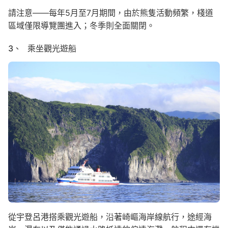
請注意——每年5月至7月期間，由於熊隻活動頻繁，棧道
區域僅限導覽團進入；冬季則全面關閉。
3、 乘坐觀光遊船
Image
從宇登呂港搭乘觀光遊船，沿著崎嶇海岸線航行，途經海