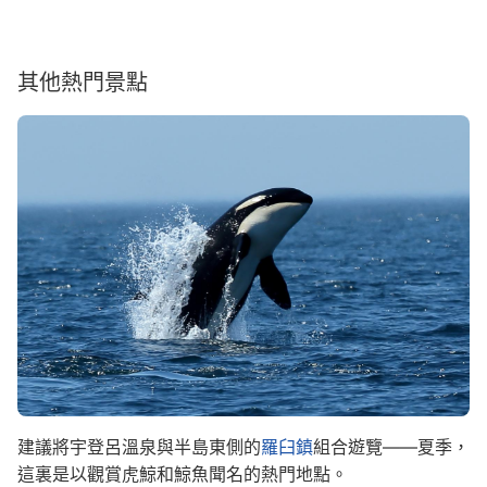
其他熱門景點
Image
建議將宇登呂溫泉與半島東側的
羅臼鎮
組合遊覽——夏季，
這裏是以觀賞虎鯨和鯨魚聞名的熱門地點。