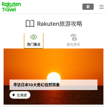
Skip
to
新
top
to
page
main
content
Rakuten旅游攻略
热门看点
观光资讯
Image
寻访日本10大奇幻自然现象
北海道