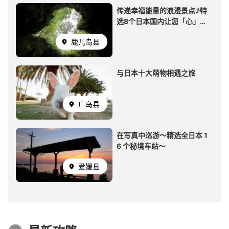
Image
传递幸福能量的浪漫景点♪特
选8个日本国内让您「心」神
向往的「HEART SPOT」
鹿儿岛县
Image
与日本十大萌物相遇之旅
广岛县
Image
在写真中巡游～精选全日本 1
6 个秘境车站～
爱媛县