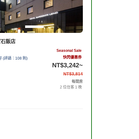
寶石飯店
Seasonal Sale
快閃優惠券
好
(
評語：
108
則
)
NT$3,242
~
NT$3,814
14%
OFF
每間房
2
位住客
1
晚
查看客房與方案