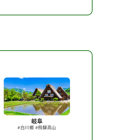
岐阜
#白川鄉 #飛驒高山