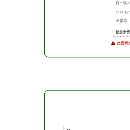
日本飯店
2026/6/1
領取
優惠券使
此優惠
t