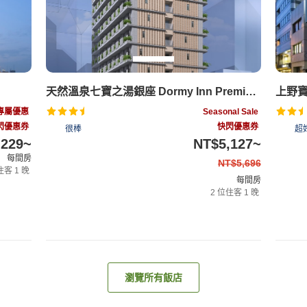
天然溫泉七寶之湯銀座 Dormy Inn Premium（御宿野乃）
上野
專屬優惠
Seasonal Sale
閃優惠券
快閃優惠券
4.5
很棒
4.2
超
,229
~
NT$5,127
~
每間房
NT$5,696
9%
OFF
住客
1
晚
每間房
2
位住客
1
晚
方案
查看客房與方案
瀏覽所有飯店