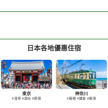
日本各地優惠住宿
東京
神奈川
#淺草 #澀谷 #原宿
#箱根 #鎌倉 #橫濱