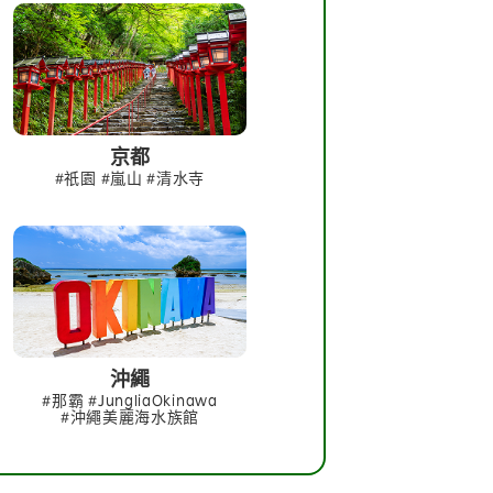
京都
#祇園 #嵐山 #清水寺
沖繩
#那霸 #JungliaOkinawa
#沖繩美麗海水族館