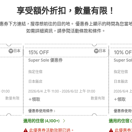
享受額外折扣，數量有限！
惠券下方連結，搜尋想前往的目的地。 優惠券上顯示的時間為您當
如需詳細資訊，請參閱活動條款和條件。
日本
日本
15
%
OFF
10
%
OF
Super Sale 優惠券
Super S
指定住宿
指定住宿
日本飯店
日本飯店
01:00
2026/6/4
上午 11:00
-
2026/6/22
上午 01:00
2026/6/4
上
數量有限
數量有限
領取
領取
優惠券使用條件
優惠券使用
適用的住宿 (4,100+)
適用的住宿 (7
此優惠券活動效期已過。
此優惠券