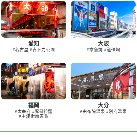
愛知
大阪
#名古屋 #吉卜力公園
#章魚燒 #道頓堀
福岡
大分
#太宰府 #豚骨拉麵
#由布院溫泉 #別府溫泉
#中津街頭美食