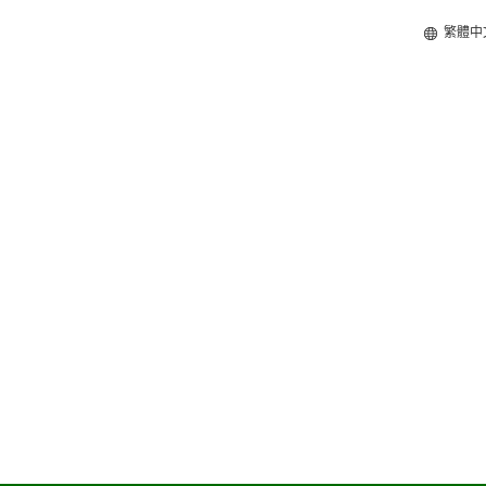
繁體中
75 折優惠券與更多好康等您來拿！
活動至 6/22 止