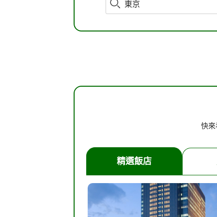
o
p
P
a
g
e
_
s
e
a
r
c
h
快來
精選飯店