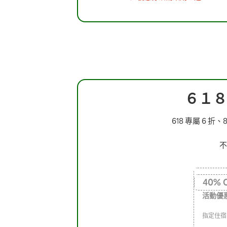
６１８
618 專屬 6
不
40
%
活動優
指定住宿