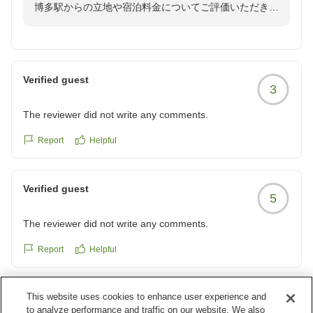
博多駅からの立地や宿泊料金についてご評価いただきま
取れず、再度フロントへ行く必要がありました。
したこと、嬉しく思っております。
3 アメニティが1階にある案内がなく、他の方の楽天のレビ
一方で、フロント対応につきましてご意見をいただきあ
ューで知りました。
りがとうございます。
4 チェックインの15時前に来てくれた客に対して、15時まで
まず、お名前を二度お伺いした件につきましては、お客
待つことを指示するのみではフロント対応として不十分で、
Verified guest
3
様の大切な個人情報を取り扱っておりますため、チェッ
お待たせして恐れ入りますといった声かけがなかったことが
クインのお手続きは必ずお名前を確認したうえで行って
気になりました。
The reviewer did not write any comments.
おります。ご到着時の確認とチェックイン時の確認は、
クチコミの詳細はこちらから
それぞれ目的が異なりますので、ご理解いただけますと
Report
Helpful
https://review.travel.rakuten.co.jp/hotel/voice/1227?
幸いです。
reviewId=33123478398530
また、お荷物のお受け取りにつきましては、お預かりの
Verified guest
際にお渡ししております番号札と引き換えでお返しする
5
運用となっております。安全にお荷物をお返しするため
The reviewer did not write any comments.
の手順でございますので、ご協力をお願いしておりま
す。
Report
Helpful
アメニティにつきましては、通常はチェックイン時に1
階アメニティコーナーをご案内しております。今回ご案
内が十分に伝わらなかった可能性もございますが、今後
This website uses cookies to enhance user experience and
Verified guest
5
もより分かりやすいご案内を心掛けてまいります。
to analyze performance and traffic on our website. We also