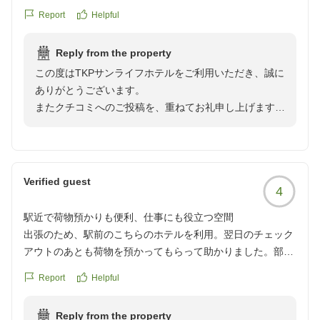
が丁寧チェックイン前に手荷物を無料で預かってくれるのが
Report
Helpful
良かったシャワールームの洗面の蛇口が長くて使いづらいの
と、バスタブが先細りで狭いのが残念ビジネスホテルにあり
Reply from the property
がちな、壁の薄さに依る隣室の話し声などの音漏れ、扉の閉
この度はTKPサンライフホテルをご利用いただき、誠に
まり方が強くてバタンとかなりの音がして、気になる
ありがとうございます。
クチコミの詳細はこちらから
またクチコミへのご投稿を、重ねてお礼申し上げます。
https://review.travel.rakuten.co.jp/hotel/voice/1227?
当ホテルでの立地やスタッフの対応についてのグッドコ
reviewId=33123478498269
メントを大変嬉しく存じますが、一方で設備に関しては
ご不便をおかけいたしました。
お客様のお声をもとに、今後のサービス向上への参考と
Verified guest
4
させていただきます。
機会がありましたら、また当ホテルをご利用いただけま
駅近で荷物預かりも便利、仕事にも役立つ空間
すと幸いでございます。
出張のため、駅前のこちらのホテルを利用。翌日のチェック
お客様のまたのお越しを、スタッフ一同心よりお待ち申
アウトのあとも荷物を預かってもらって助かりました。部屋
し上げます。
は口コミで古いが清潔と見ていた通りで、翌日もかなりコン
Report
Helpful
パクトながら、不便なく過ごせました。
フロントスタッフ
朝食は私としてはまあまあでしたが、郷土料理も少しあって
Reply from the property