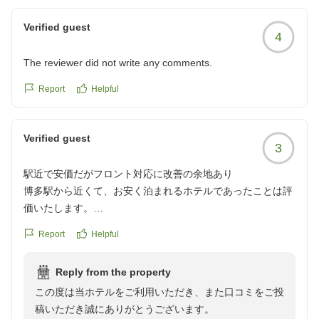
Verified guest
4
The reviewer did not write any comments.
Report
Helpful
Verified guest
3
駅近で安価だがフロント対応に改善の余地あり
博多駅から近くて、お安く泊まれるホテルであったことは評
価いたします。
15時前にホテルへ到着しましたが、フロント対応に改善して
Report
Helpful
いただきたい点がありました。
1 到着時に名前を伝えてロビーで待つよう案内されました
Reply from the property
が、15時以降に再度名前を伝えることになり、最初に確認し
この度は当ホテルをご利用いただき、また口コミをご投
た理由がわかりませんでした。
稿いただき誠にありがとうございます。
2 15時前に荷物を預けていましたが、チェックイン時に受け