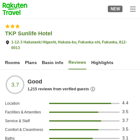
to
NEW
top
page
TKP Sunlife Hotel
1-12-3 Hakataeki Higashi, Hakata-ku, Fukuoka-shi, Fukuoka, 812-
0013
Reviews
Rooms
Plans
Basic info
Highlights
Good
3.7
1,215
reviews from verified guests
4.4
Location
3.5
Facilities & Amenities
3.7
Service & Staff
3.5
Comfort & Cleanliness
3.1
Baths