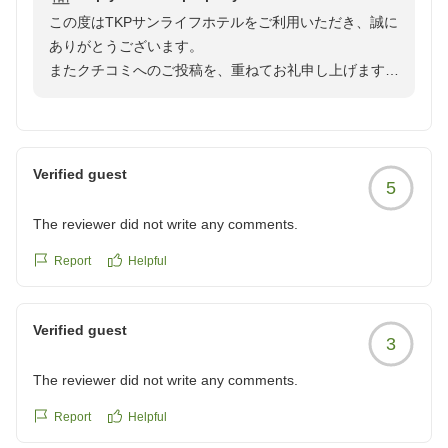
良かったです。何気に、フロント前のテーブルがあるスペー
この度はTKPサンライフホテルをご利用いただき、誠に
スが役立ちました!待ち合わせやちょっとした仕事で。
ありがとうございます。
クチコミの詳細はこちらから
またクチコミへのご投稿を、重ねてお礼申し上げます。
https://review.travel.rakuten.co.jp/hotel/voice/1227?
当ホテルでのご滞在にご満足いただけたようで、大変嬉
reviewId=33123478435469
しく存じます。
チェックイン前やチェックアウト後のお荷物のお預かり
を承っておりますので、観光やライブ、野球観戦などに
Verified guest
5
役立てていただければと存じております。
ぜひまた当ホテルをご利用くださいませ。
The reviewer did not write any comments.
お客様のまたのお越しを、スタッフ一同心よりお待ち申
し上げます。
Report
Helpful
フロントスタッフ
Verified guest
3
The reviewer did not write any comments.
Report
Helpful