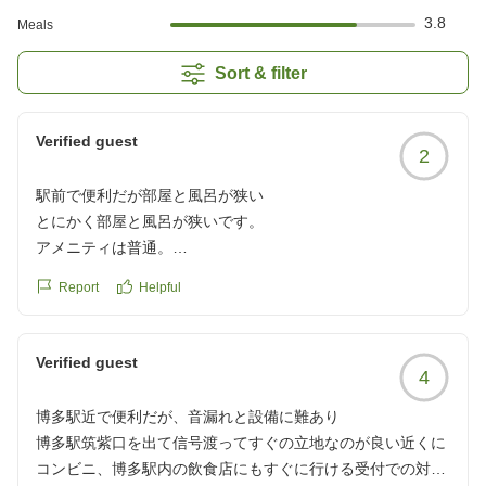
3.8
Meals
Sort & filter
Verified guest
2
駅前で便利だが部屋と風呂が狭い
とにかく部屋と風呂が狭いです。
アメニティは普通。
朝食を食べましたが、可もなく不可もなく標準でした。駅前
Report
Helpful
で移動に便利ではあります。
クチコミの詳細はこちらから
https://review.travel.rakuten.co.jp/hotel/voice/1227?
Verified guest
4
reviewId=33123478562409
博多駅近で便利だが、音漏れと設備に難あり
博多駅筑紫口を出て信号渡ってすぐの立地なのが良い近くに
コンビニ、博多駅内の飲食店にもすぐに行ける受付での対応