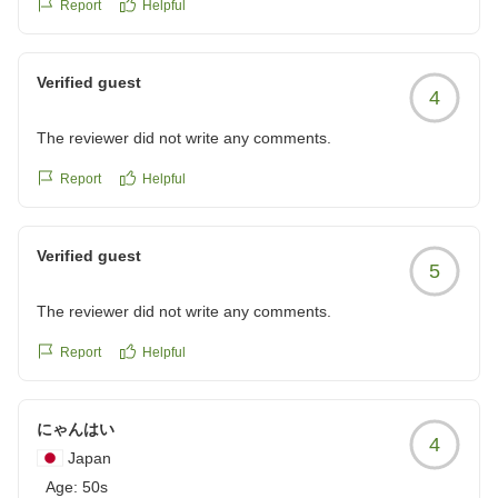
当施設は東武宇都宮駅から徒歩5分／JR宇都宮駅西口か
Report
Helpful
らバスで5分と、お車をご利用のお客様にも利便性の高
い立地となっております。今後も皆様に気持ちよくお過
Verified guest
ごしいただける空間作りとサービスの向上に努めてまい
4
ります。
The reviewer did not write any comments.
お客様のまたのお越しを、スタッフ一同心よりお待ち申
Report
Helpful
し上げております。
宇都宮東武ホテルグランデ
Verified guest
5
The reviewer did not write any comments.
Report
Helpful
にゃんはい
4
Japan
Age:
50s