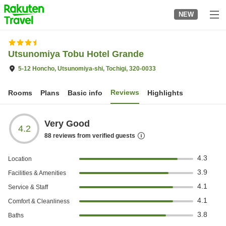
to
NEW
top
page
Utsunomiya Tobu Hotel Grande
5-12 Honcho, Utsunomiya-shi, Tochigi, 320-0033
Reviews
Rooms
Plans
Basic info
Highlights
Very Good
4.2
88
reviews from verified guests
4.3
Location
3.9
Facilities & Amenities
4.1
Service & Staff
4.1
Comfort & Cleanliness
3.8
Baths