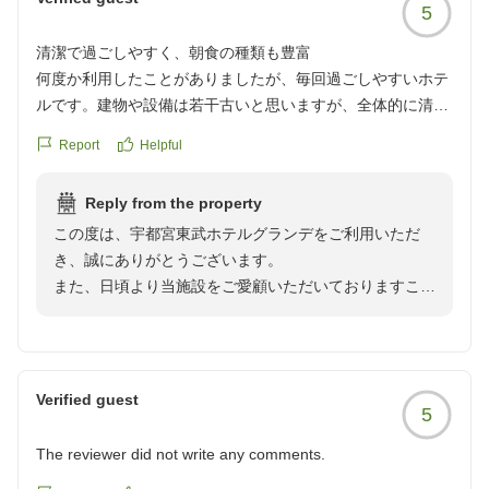
5
清潔で過ごしやすく、朝食の種類も豊富
何度か利用したことがありましたが、毎回過ごしやすいホテ
ルです。建物や設備は若干古いと思いますが、全体的に清潔
で掃除が行き届いています。JRからは少し離れますが、アク
Report
Helpful
セスはわかりやすく地下駐車場ということもあり大変利用し
やすかったです。朝早いチェックアウトでしたが朝食会場は
Reply from the property
込み合うことが無くスムーズでした。また種類が豊富で大変
この度は、宇都宮東武ホテルグランデをご利用いただ
満足しています。
き、誠にありがとうございます。
クチコミの詳細はこちらから
また、日頃より当施設をご愛顧いただいておりますこ
https://review.travel.rakuten.co.jp/hotel/voice/1514?
と、重ねて御礼申し上げます。
reviewId=33123478332993
客室の清掃や朝食につきましてお褒めの言葉をいただ
き、大変光栄に存じます。朝食会場でも快適にお過ごし
Verified guest
5
いただけたご様子を伺い、スタッフ一同安堵いたしまし
た。
The reviewer did not write any comments.