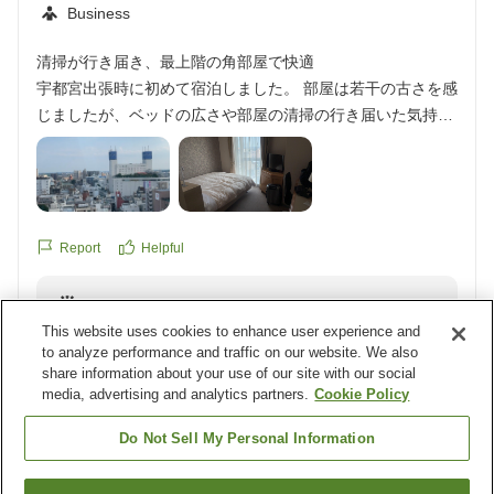
Business
清掃が行き届き、最上階の角部屋で快適
宇都宮出張時に初めて宿泊しました。 部屋は若干の古さを感
じましたが、ベッドの広さや部屋の清掃の行き届いた気持ち
良さ、最上階の角部屋を用意して頂いた点が評価が高かった
です。 素泊まりの為、有名な朝食は食べれませんでしたが飲
食店(オリオン通り)にも近く立地も素晴らしいです。宇都宮
に来る際はまた宿泊することになりそーです。リピ確定です
(^_-)-
Report
Helpful
クチコミの詳細はこちらから
https://review.travel.rakuten.co.jp/hotel/voice/1514?
Reply from the property
reviewId=33123478251266
This website uses cookies to enhance user experience and
この度は宇都宮東武ホテルグランデをご利用いただき、
to analyze performance and traffic on our website. We also
誠にありがとうございます。
share information about your use of our site with our social
media, advertising and analytics partners.
Cookie Policy
ご滞在中は客室の清掃状況や眺望につきましてお褒めの
Do Not Sell My Personal Information
言葉をいただき、大変光栄に存じます。
また、当施設周辺の立地につきましてもご評価いただき