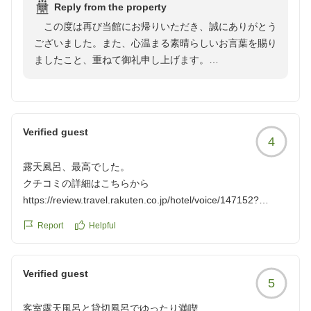
Reply from the property
この度は再び当館にお帰りいただき、誠にありがとう
ございました。また、心温まる素晴らしいお言葉を賜り
ましたこと、重ねて御礼申し上げます。
当館の温泉とお料理が、お客様の心身を解きほぐす至
福のひとときとなりましたこと、スタッフ一同これに勝
る喜びはございません。お寄せいただきましたお言葉を
Verified guest
4
励みに、慢心することなく、より一層洗練されたおもて
なしの研鑽に努めてまいります。
露天風呂、最高でした。
クチコミの詳細はこちらから
季節の移ろいとともに表情を変える自然の中、再びお
https://review.travel.rakuten.co.jp/hotel/voice/147152?
客様をお迎えできます日を、心より楽しみにしておりま
reviewId=33123477725970
す。旅の疲れを癒やす静寂と、最高のおもてなしを用意
Report
Helpful
し、いつでも我が家のように扉を開けてお待ち申し上げ
ております。
Verified guest
支配人 大石
5
客室露天風呂と貸切風呂でゆったり満喫