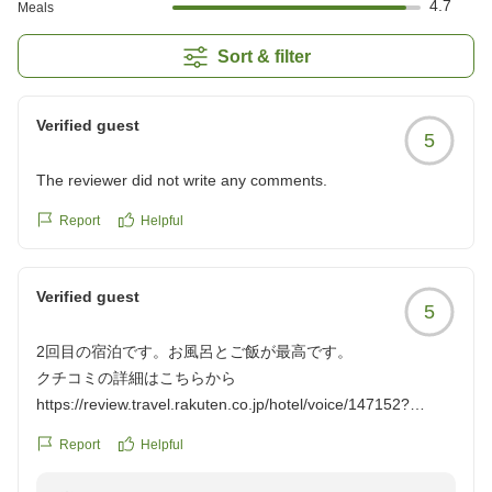
4.7
Meals
Sort & filter
Verified guest
5
The reviewer did not write any comments.
Report
Helpful
Verified guest
5
2回目の宿泊です。お風呂とご飯が最高です。
クチコミの詳細はこちらから
https://review.travel.rakuten.co.jp/hotel/voice/147152?
reviewId=33123478010773
Report
Helpful