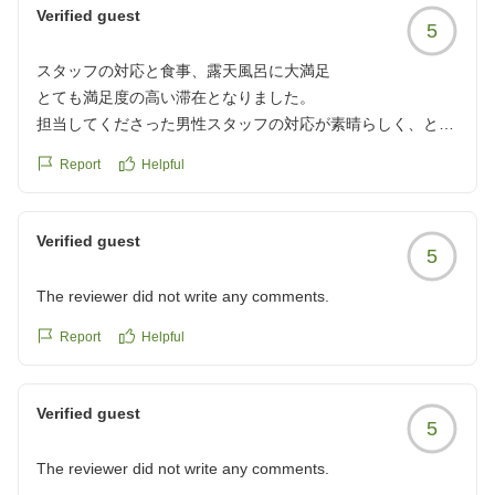
Verified guest
5
スタッフの対応と食事、露天風呂に大満足
とても満足度の高い滞在となりました。
担当してくださった男性スタッフの対応が素晴らしく、とて
も細やかな気配りに感謝しています。2日目のお昼ご飯用に
Report
Helpful
お勧めのお店も教えて頂きました。
食事はどれも美しく、美味しく量も充分で満足感があり、部
屋食でゆっくりと頂けたのも魅力です。特にかさごの薬膳甘
Verified guest
5
酢あんかけは絶品でした。
貸切露天風呂が複数あり、タイミングよく3つ入る事ができ
The reviewer did not write any comments.
ました。どれも海を見渡す眺望が素晴らしく源泉掛け流しで
泉質も良かったです。
Report
Helpful
敷地内に馬さんも居て、次は乗馬好きな娘も連れて伺えたら
と思います。
Verified guest
ありがとうございました。
5
他の画像やクチコミの詳細はこちらから
The reviewer did not write any comments.