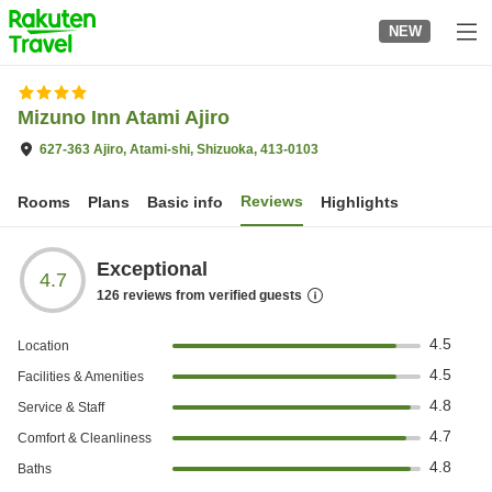
to
NEW
top
page
Mizuno Inn Atami Ajiro
627-363 Ajiro, Atami-shi, Shizuoka, 413-0103
Reviews
Rooms
Plans
Basic info
Highlights
Exceptional
4.7
126
reviews from verified guests
4.5
Location
4.5
Facilities & Amenities
4.8
Service & Staff
4.7
Comfort & Cleanliness
4.8
Baths