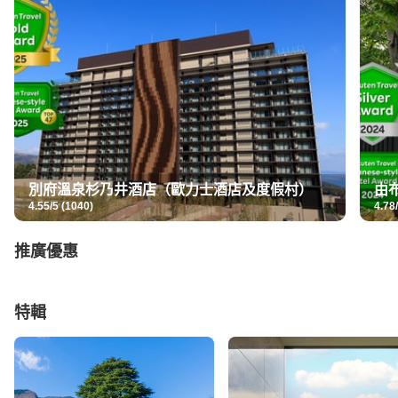
別府溫泉杉乃井酒店（歐力士酒店及度假村）
由
4.55/5 (1040)
4.78/
推廣優惠
特輯