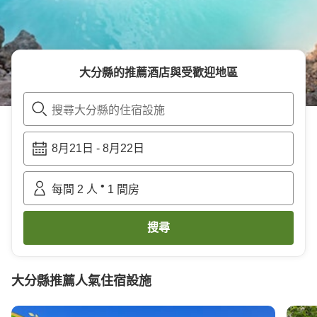
大分縣
的推薦酒店與受歡迎地區
搜尋大分縣的住宿設施
8月21日
-
8月22日
•
每間
2
人
1
間房
搜尋
大分縣
推薦人氣住宿設施