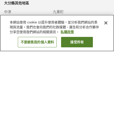
大分縣
其他地區
中津
九重町
佐伯
別府
本網站使用 cookie 以提升使用者體驗，並分析我們網站的表
顯示更多
現與流量。我們也會向我們的社群媒體、廣告和分析合作夥伴
分享您使用我們網站的相關資訊。
私隱政策
日本
其他地方
不要銷售我的個人資料
接受所有
三重縣
京都府
佐賀縣
兵庫縣
顯示更多
大分縣
的溫泉
三船溫泉
久住溫泉
別府溫泉鄉
國見溫泉
顯示更多
大分縣
的機場