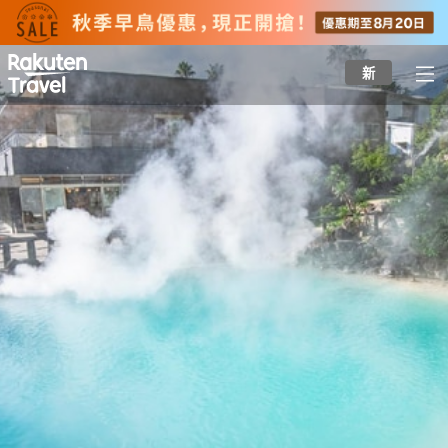
to
top
page
新