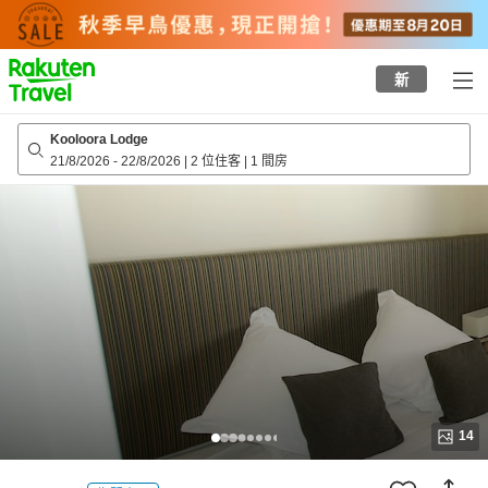
to
top
page
新
Kooloora Lodge
21/8/2026
-
22/8/2026
|
2 位住客
|
1 間房
14