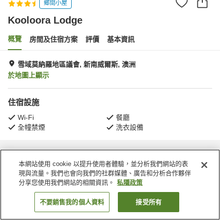
鄉間小屋
Kooloora Lodge
概覽
房間及住宿方案
評價
基本資訊
雪域莫納羅地區議會, 新南威爾斯, 澳洲
於地圖上顯示
住宿設施
Wi-Fi
餐廳
全幢禁煙
洗衣設備
主頁
澳洲
新南威爾斯
雪域莫納羅地區議會
Kooloora Lodge
本網站使用 cookie 以提升使用者體驗，並分析我們網站的表
現與流量。我們也會向我們的社群媒體、廣告和分析合作夥伴
分享您使用我們網站的相關資訊。
私隱政策
不要銷售我的個人資料
接受所有
找客房