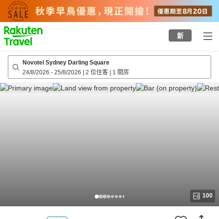
to
top
page
新
Novotel Sydney Darling Square
24/8/2026
-
25/8/2026
|
2 位住客
|
1 間房
100