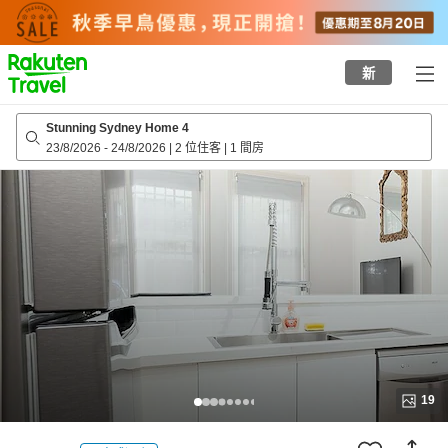
to
top
page
新
Stunning Sydney Home 4
23/8/2026
-
24/8/2026
|
2 位住客
|
1 間房
19