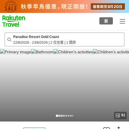
to
top
page
新
Paradise Resort Gold Coast
22/8/2026
-
23/8/2026
|
2 位住客
|
1 間房
91