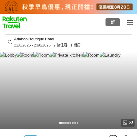
to
top
page
新
Adabco Boutique Hotel
22/8/2026
-
23/8/2026
|
2 位住客
|
1 間房
53