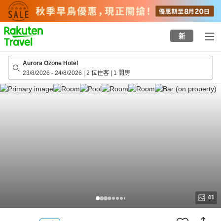
to
top
page
新
Aurora Ozone Hotel
23/8/2026
-
24/8/2026
|
2 位住客
|
1 間房
41