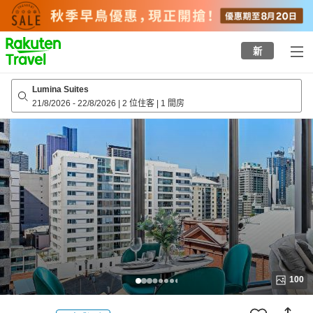
to
top
page
新
Lumina Suites
21/8/2026
-
22/8/2026
|
2 位住客
|
1 間房
100