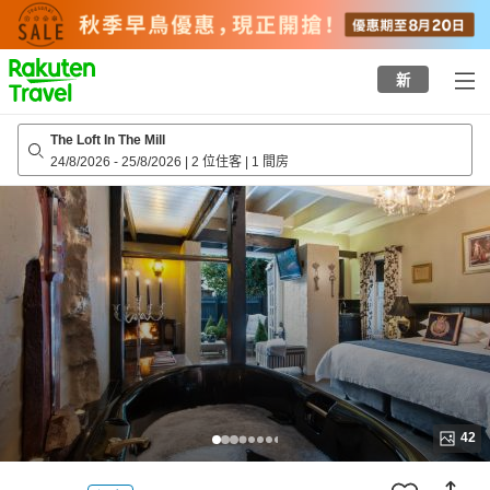
to
top
page
新
The Loft In The Mill
24/8/2026
-
25/8/2026
|
2 位住客
|
1 間房
42