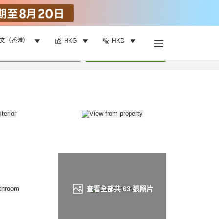
文（香港）
HKG
HKD
找客房
•
1
間房
重新搜尋
查看全部共
63
張照片