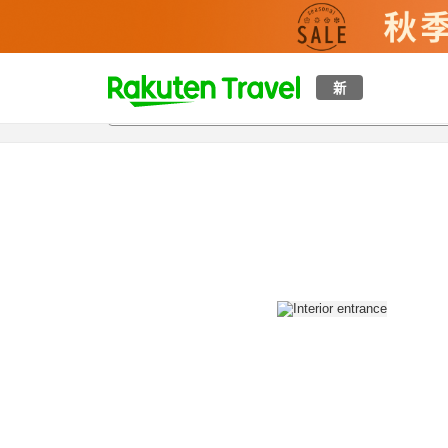
t
新
概覽
房間及住宿方案
評價
設施
o
p
P
a
g
e
_
s
e
a
r
c
h