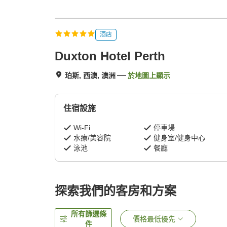
酒店
Duxton Hotel Perth
珀斯, 西澳, 澳洲
於地圖上顯示
住宿設施
Wi-Fi
停車場
水療/美容院
健身室/健身中心
泳池
餐廳
探索我們的客房和方案
所有篩選條
價格最低優先
件