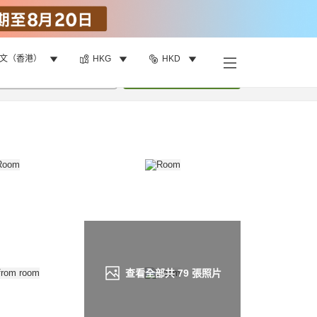
文（香港）
HKG
HKD
找客房
•
1
間房
重新搜尋
查看全部共
79
張照片