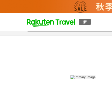
t
新
概覽
房間及住宿方案
評價
設施
o
p
P
a
g
e
_
s
e
a
r
c
h