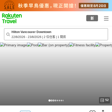
to
top
page
新
Hilton Vancouver Downtown
22/8/2026
-
23/8/2026
|
2 位住客
|
1 間房
52