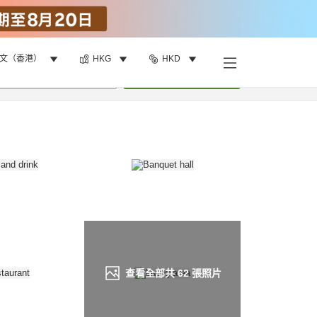
文（香港）
HKG
HKD
找客房
•
1
間房
重新搜尋
查看全部共
62
張照片