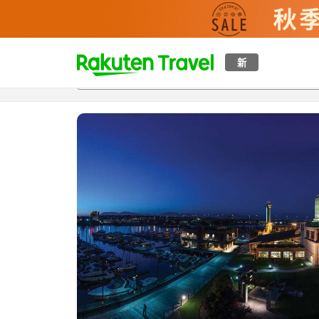
t
新
概覽
房間及住宿方案
評價
設施
o
p
P
a
g
e
_
s
e
a
r
c
h