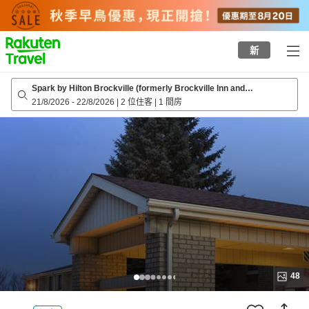
to
top
page
新
Spark by Hilton Brockville (formerly Brockville Inn and
Suites/Travelodge by Wyndham Brockville)
21/8/2026
-
22/8/2026
|
2 位住客
|
1 間房
48