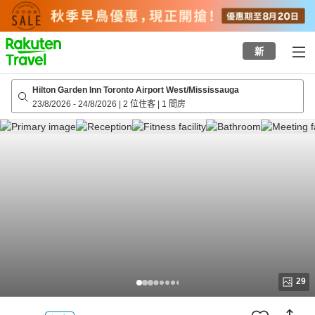
to
top
page
新
Hilton Garden Inn Toronto Airport West/Mississauga
23/8/2026
-
24/8/2026
|
2 位住客
|
1 間房
29