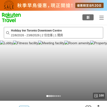
to
top
page
新
Holiday Inn Toronto Downtown Centre
22/8/2026
-
23/8/2026
|
2 位住客
|
1 間房
100