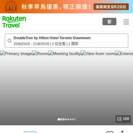
to
top
page
新
DoubleTree by Hilton Hotel Toronto Downtown
20/8/2026
-
21/8/2026
|
2 位住客
|
1 間房
100