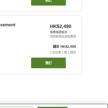
預訂
basement
HK$2,490
每晚每間客房
包括稅項及其他費用
總計
HK$2,490
2
位住客
1
晚
1
間房
預訂