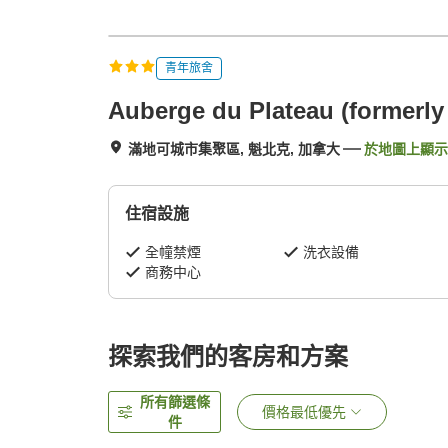
青年旅舍
Auberge du Plateau (formerly
滿地可城市集聚區, 魁北克, 加拿大
於地圖上顯示
住宿設施
全幢禁煙
洗衣設備
商務中心
探索我們的客房和方案
所有篩選條
價格最低優先
件