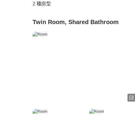
2
種房型
Twin Room, Shared Bathroom