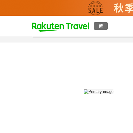
t
新
概覽
房間及住宿方案
評價
設施
o
p
P
a
g
e
_
s
e
a
r
c
h