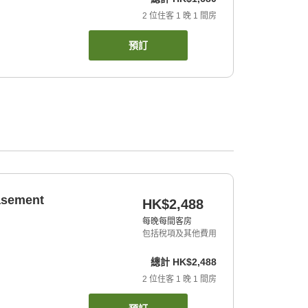
2
位住客
1
晚
1
間房
預訂
basement
HK$2,488
每晚每間客房
包括稅項及其他費用
總計
HK$2,488
2
位住客
1
晚
1
間房