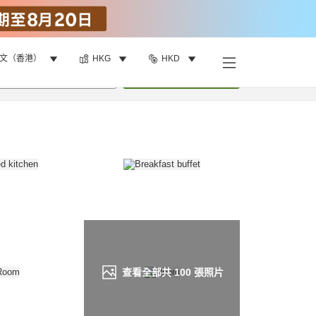
文（香港）
HKG
HKD
找客房
•
1
間房
重新搜尋
查看全部共
100
張照片