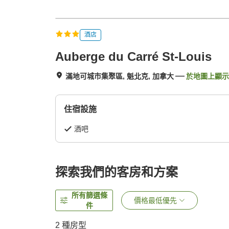
酒店
Auberge du Carré St-Louis
滿地可城市集聚區, 魁北克, 加拿大
於地圖上顯示
住宿設施
酒吧
探索我們的客房和方案
所有篩選條
價格最低優先
件
2
種房型