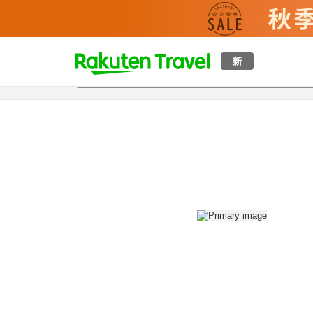
t
新
概覽
房間及住宿方案
評價
設施
o
p
P
a
g
e
_
s
e
a
r
c
h