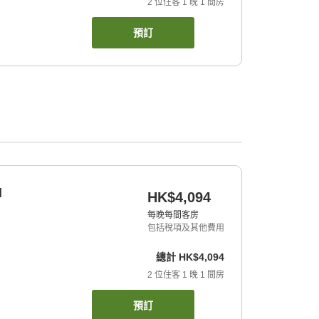
2
位住客
1
晚
1
間房
預訂
d
HK$4,094
每晚每間客房
包括稅項及其他費用
總計
HK$4,094
2
位住客
1
晚
1
間房
預訂