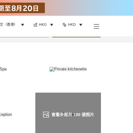
文（香港）
HKG
HKD
找客房
•
1
間房
重新搜尋
查看全部共
100
張照片