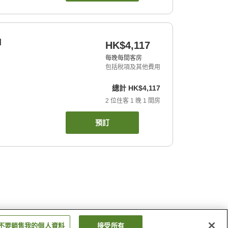
d
HK$4,117
每晚每間客房
包括稅項及其他費用
總計
HK$4,117
2
位住客
1
晚
1
間房
預訂
不要銷售我的個人資料
接受所有