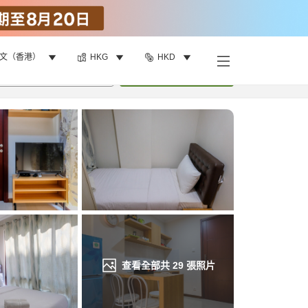
文（香港）
HKG
HKD
找客房
•
1
間房
重新搜尋
查看全部共
29
張照片