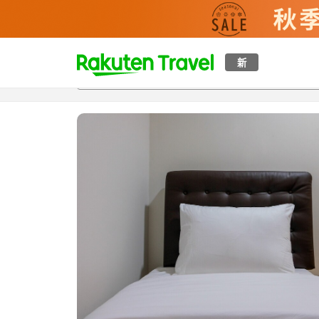
t
新
概覽
房間及住宿方案
評價
設施
o
p
P
a
g
e
_
s
e
a
r
c
h