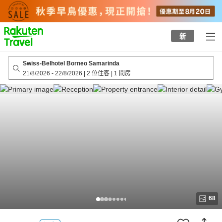
to
top
page
新
Swiss-Belhotel Borneo Samarinda
21/8/2026
-
22/8/2026
|
2 位住客
|
1 間房
68