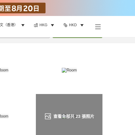
文（香港）
HKG
HKD
找客房
•
1
間房
重新搜尋
查看全部共
23
張照片