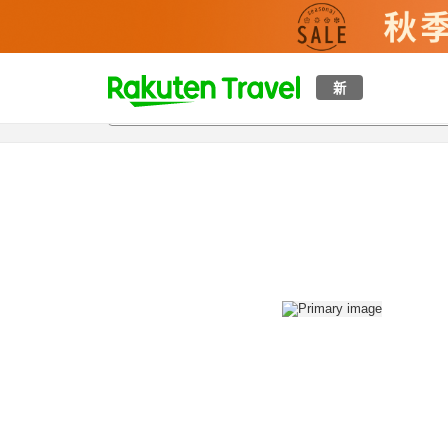
t
新
概覽
房間及住宿方案
評價
設施
o
p
P
a
g
e
_
s
e
a
r
c
h