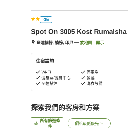
酒店
Spot On 3005 Kost Rumaisha 
班達楠榜, 楠榜, 印尼
於地圖上顯示
住宿設施
Wi-Fi
停車場
健身室/健身中心
餐廳
全幢禁煙
洗衣設備
探索我們的客房和方案
所有篩選條
價格最低優先
件