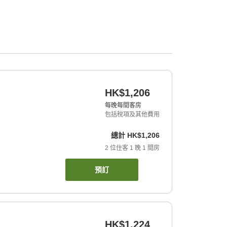
HK$1,206
每晚每間客房
包括稅項及其他費用
總計
HK$1,206
2
位住客
1
晚
1
間房
預訂
HK$1,224