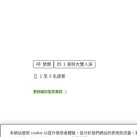
禁煙
1 張特大雙人床
1 至 3 名旅客
更詳細的客房資訊
本網站使用 cookie 以提升使用者體驗，並分析我們網站的表現與流
主頁
印尼
廖內群島
丹絨檳榔
Aston Tanjung P