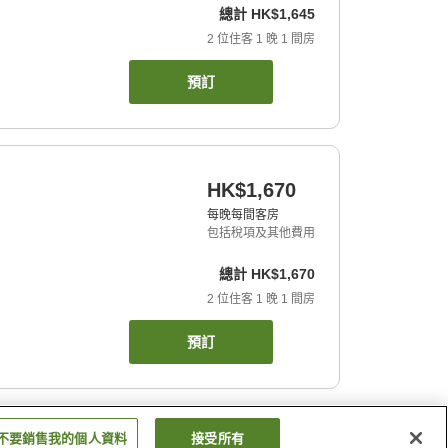
總計
HK$1,645
2
位住客
1
晚
1
間房
預訂
HK$1,670
每晚每間客房
包括稅項及其他費用
總計
HK$1,670
2
位住客
1
晚
1
間房
預訂
不要銷售我的個人資料
接受所有