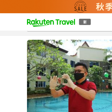
t
新
概覽
房間及住宿方案
評價
設施
o
p
P
a
g
e
_
s
e
a
r
c
h