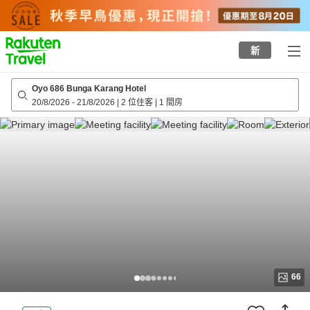
to
top
page
新
Oyo 686 Bunga Karang Hotel
20/8/2026
-
21/8/2026
|
2 位住客
|
1 間房
66