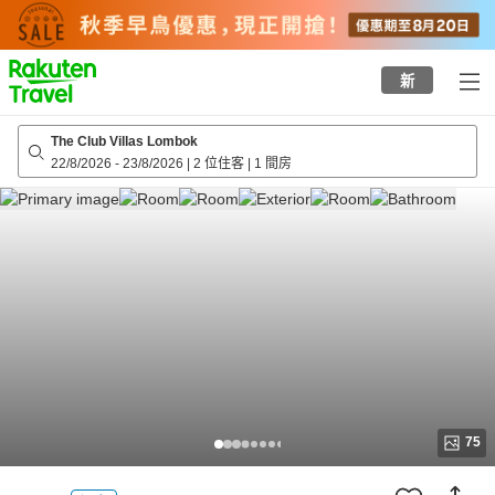
to
top
page
新
The Club Villas Lombok
22/8/2026
-
23/8/2026
|
2 位住客
|
1 間房
75