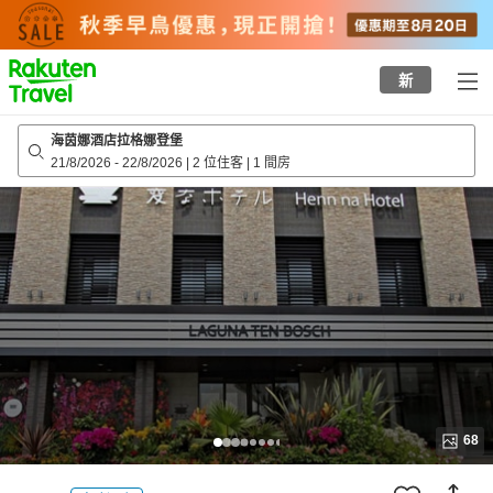
to
top
page
新
海茵娜酒店拉格娜登堡
21/8/2026
-
22/8/2026
|
2 位住客
|
1 間房
68