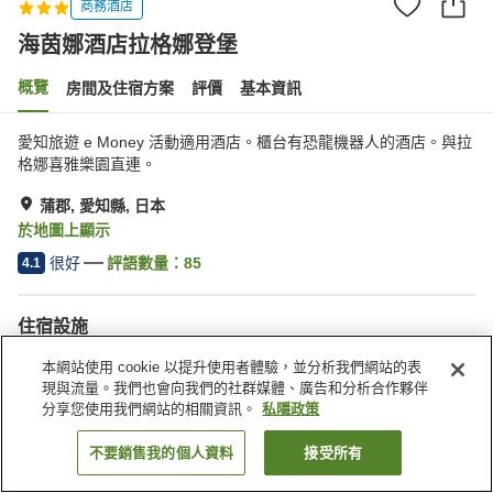
商務酒店
海茵娜酒店拉格娜登堡
概覽
房間及住宿方案
評價
基本資訊
愛知旅遊 e Money 活動適用酒店。櫃台有恐龍機器人的酒店。與拉
格娜喜雅樂園直連。
蒲郡, 愛知縣, 日本
於地圖上顯示
很好
評語數量：
85
4.1
住宿設施
停車場
餐廳
本網站使用 cookie 以提升使用者體驗，並分析我們網站的表
喚醒服務
現與流量。我們也會向我們的社群媒體、廣告和分析合作夥伴
分享您使用我們網站的相關資訊。
私隱政策
主頁
日本
愛知縣
蒲郡
海茵娜酒店拉格娜登堡
不要銷售我的個人資料
接受所有
找客房