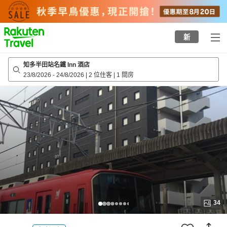
to
top
page
新
知多半田站名鐵 Inn 酒店
23/8/2026
-
24/8/2026
|
2 位住客
|
1 間房
34