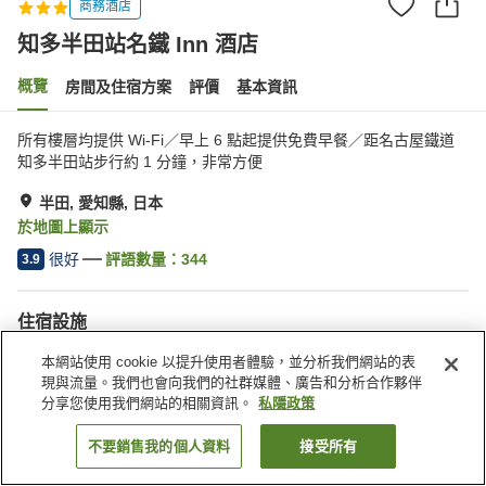
商務酒店
知多半田站名鐵 Inn 酒店
概覽
房間及住宿方案
評價
基本資訊
所有樓層均提供 Wi-Fi／早上 6 點起提供免費早餐／距名古屋鐵道
知多半田站步行約 1 分鐘，非常方便
半田, 愛知縣, 日本
於地圖上顯示
很好
評語數量：
344
3.9
住宿設施
停車場
水療/美容院
本網站使用 cookie 以提升使用者體驗，並分析我們網站的表
自動販賣機
收費洗衣房
現與流量。我們也會向我們的社群媒體、廣告和分析合作夥伴
分享您使用我們網站的相關資訊。
私隱政策
主頁
日本
愛知縣
半田
知多半田站名鐵 Inn 酒店
不要銷售我的個人資料
接受所有
找客房