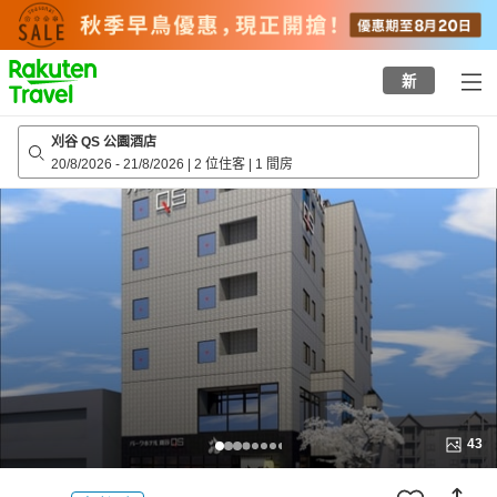
to
top
page
新
刈谷 QS 公園酒店
20/8/2026
-
21/8/2026
|
2 位住客
|
1 間房
43