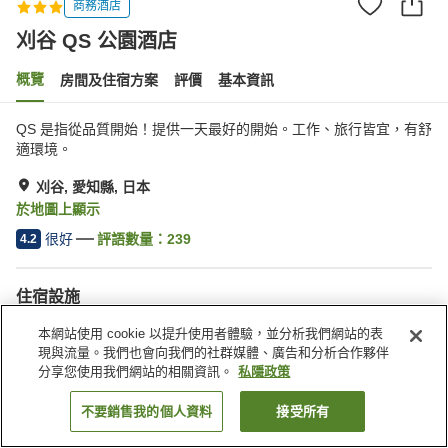
商務酒店
刈谷 QS 公園酒店
概覽
房間及住宿方案
評價
基本資訊
QS 是指從品質開始！提供一天最好的開始。工作、旅行皆宜，有舒
適環境。
刈谷, 愛知縣, 日本
於地圖上顯示
很好
評語數量：
239
4.2
住宿設施
接送服務
乾洗服務
本網站使用 cookie 以提升使用者體驗，並分析我們網站的表
居酒屋區
自動販賣機
現與流量。我們也會向我們的社群媒體、廣告和分析合作夥伴
分享您使用我們網站的相關資訊。
私隱政策
主頁
日本
愛知縣
刈谷
刈谷 QS 公園酒店
不要銷售我的個人資料
接受所有
找客房